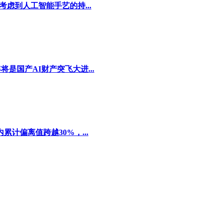
考虑到人工智能手艺的持...
是国产AI财产突飞大进...
计偏离值跨越30%，...