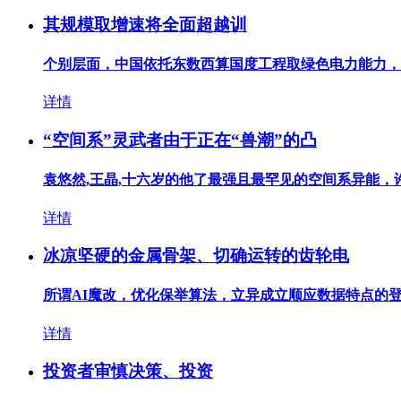
其规模取增速将全面超越训
个别层面，中国依托东数西算国度工程取绿色电力能力，合
详情
“空间系”灵武者由于正在“兽潮”的凸
袁悠然,王晶,十六岁的他了最强且最罕见的空间系异能，许子尧
详情
冰凉坚硬的金属骨架、切确运转的齿轮电
所谓AI魔改，优化保举算法，立异成立顺应数据特点的登记
详情
投资者审慎决策、投资