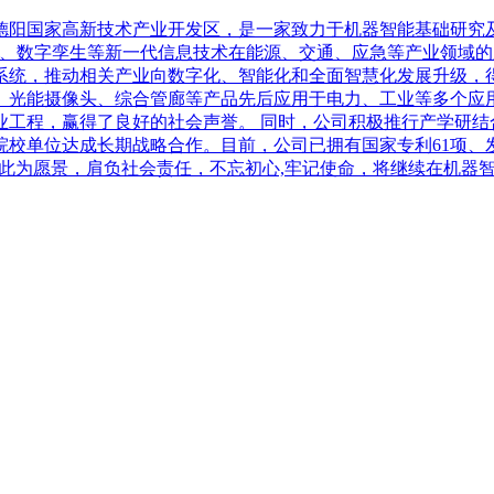
于德阳国家高新技术产业开发区，是一家致力于机器智能基础研究
析、数字孪生等新一代信息技术在能源、交通、应急等产业领域
系统，推动相关产业向数字化、智能化和全面智慧化发展升级，
、光能摄像头、综合管廊等产品先后应用于电力、工业等多个应
业工程，赢得了良好的社会声誉。 同时，公司积极推行产学研结
校单位达成长期战略合作。目前，公司已拥有国家专利61项、发
公司以此为愿景，肩负社会责任，不忘初心,牢记使命，将继续在机