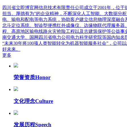
四川省立即博官网信息技术有限责任公司成立于2001年，位
担当、厚德有为”的企业精神，不断深化人工智能、大数据分
电、输电和配电等电力系统，协助客户建立信息物理深度融合
北斗定位系统、智诊型便携红外成像仪、边缘物联代理服务器
程、高原地区输电线路火灾抢险工程以及古建筑保护等公益事
南交通大学、国网四川省电力公司电力科学研究院等国内知名院
“未来30年将100项人类智能转化为机器智能服务社会”，
好未来。
更多
荣誉资质
Honor
文化理念
Culture
发展历程
Speech