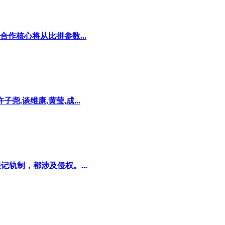
作核心将从比拼参数...
,谈维康,黄莹,成...
轨制，都涉及侵权。...