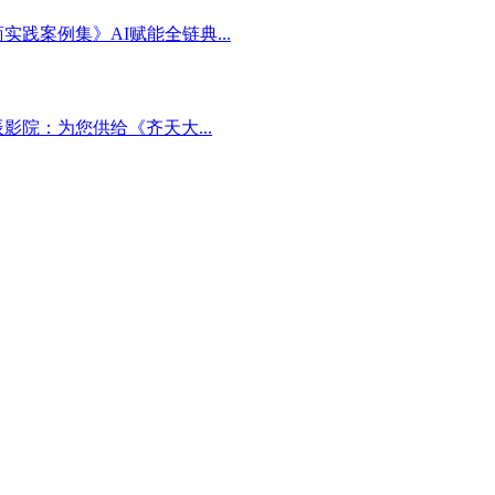
践案例集》AI赋能全链典...
院：为您供给《齐天大...