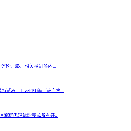
论、影片相关搜刮等内...
、LivePPT等，该产物...
编写代码就能完成所有开...