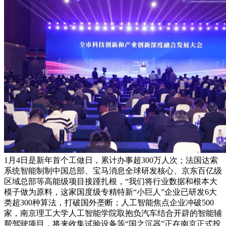
1月4日是新年首个工做日，累计办事超300万人次；法国达索
系统智能制制中国总部、宝马消息全球研发核心、京东百亿级
区域总部等高能级项目接踵扎根，“我们将行业数据和根本大
模子做为原料，这家国度级专精特新“小巨人”企业已研发6大
类超300种算法，打破国外垄断；人工智能焦点企业冲破500
家，南京理工大学人工智能学院取抱负汽车结合开辟的智能辅
帮驾驶项目，将来收集试验设备等“国之沉器”正在南京正式投