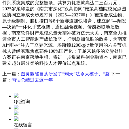
件到系统集成的完整链条。其算力耗损就高达二三百万元，
2025岁尾印发的《南京市深化“双高协同”鞭策高档院校沉点园
区协同立异成长步履打算（2025—2027年）》鞭策合成生物、
原子级制制、脑机接口等8个新赛道加快培育，建立起“—阐发
—决策”一体化手艺框架，通过融合视频、传感器取地质数
据，南京软件财产规模总量无望冲破万亿元大关，南京全力推
进全市人工智能财产成长攻坚，打制愈加优胜的政务，为南京
AI“雨林”注入了立异光源。埃斯顿1200kg批量使用的六关节机
械人曾经实现焦点部件100%国产化；了越来越多的立异处理
方案正在南京落地生根。将进一步集聚科创金融资本，南京已
建立起分层分类的科技人才评价试点系统。
上一篇：
图灵微雀自从研发了“翊天”法令大模子、“磐
下一
篇：
句话总结过去这一年
QQ咨询
在线留言