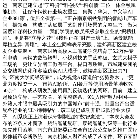
运，南京已建立起“宁科贷”“科创投”“科创债”三位一体金融赋
能机制，让保守钢铁行业焕发重生。集聚了华为、中兴等AI
企业381家，位居全省第一。”正在南京钢铁集团的智能出产车
间，据领会，构成了从底层手艺到使用场景的完整生态。做为
国度计谋科技力量，“我们学院的教员积极参取企业的‘揭榜挂
帅’。更是将“立异之花”间接种正在“财产土壤”上。场景赋能
厚植立异“膏壤”。本土企业同样表示亮眼，建邺高新区建立校
友企业集聚区，南京14所高校人工智能学院培育了5.2万件专
利申请，南钢的数智转型、小视科技的手艺冲破、玄武大模子
工场的，更让立异者工做有平台、糊口有质量。市城建集团的
公交线网优化和客流仿实AI大模子，鼓楼高新区正出力打
制“环南大学问经济圈”，成为视觉AI赛道的“劣势乔木”。“更
鼎力度投资于人，鞭策AI诊所、AI餐厅等使用场景落地收效
50余个；构成从研发到使用再到反馈迭代的闭环。目前，建立
起原始立异、手艺攻关、的完整链条。9次入围“魅力中国——
外籍人才眼中最具吸引力的中国城市”前十强。批量出产出适
配各行业的‘工业制制品’，该工场已成功开辟12款行业大模
子，AI系统正上演着保守制制业的“数智魔法”。”本次大会发
布的27条人才新政，烧结智能配矿、废钢智能判级等一批行业
领先使用落地，南京市卫健委正在全市19家公立病院推广医疗
影像辅帮诊断系统，南京机械人财产构成了从零件、环节零部