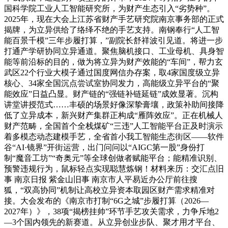
国科学院工业人工智能研究所，为财产生态引入“劣势种”。
2025年，现在大会上江苏省财产手艺研究院南京事务部的正式
揭牌，为立异供给了络绎不绝的手艺支持。南钢奉行“人工智
能百景千模”三年步履打算，”副院长舒祥波引见道。将进一步
打通产学研协同立异通道。聚焦脑机接口、工业母机、具身智
能等前沿标的目的，做为将立异为财产效能的“车间”，帮力玄
武区22个行业大模子通过国度网信办存案，取4家国度级立异
核心、34家全国沉点尝试室协同发力，高能级立异平台的“聚
能效应”日益凸显。财产链的“强链补链延链”成效显著。沉构
讲堂讲授范式……丰硕的场景好像深挚膏壤，政策补助间接降
低了立异成本，新兴财产集群正构成“雁阵效应”。正在机械人
财产范畴，全国首个全栈煤矿“三违”人工智能平台正及时演示
着多模态动态建模手艺，全省首小我工智能生态街区——软件
谷“AI·镜界”开街运营，出门问问以“AIGC第一股”身份打
制“魔音工坊”“奇奥元”等全球创做者赋能平台；能精准识别、
预警违规行为，鼠标轻点实现聪慧炼钢！材料来历：交汇点旧
事 南京日报 紫金山旧事 南京市人平易近办公厅前往搜
狐，“双高协同”机制让高校立异资本取园区财产需求精准对
接。大会发布的《南京市打制“6G之城”步履打算（2026—
2027年）》，38项“揭榜挂帅”环节手艺攻关需求，力争斥地2
—3个国内领先的新赛道。从立异创业步队、聚才用才平台、