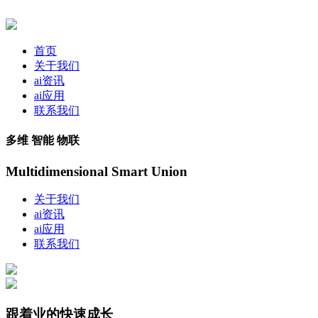
首页
关于我们
ai资讯
ai应用
联系我们
多维 智能 物联
Multidimensional Smart Union
关于我们
ai资讯
ai应用
联系我们
跟着业的快速成长